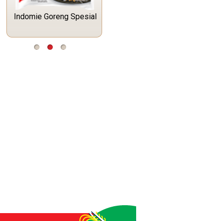
Indomie Goreng Spesial
Indomie Rasa Kaldu Ayam
.
.
.