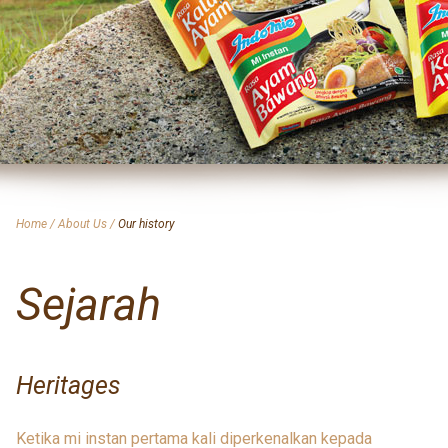
Home
/
About Us
/
Our history
Sejarah
Heritages
Ketika mi instan pertama kali diperkenalkan kepada