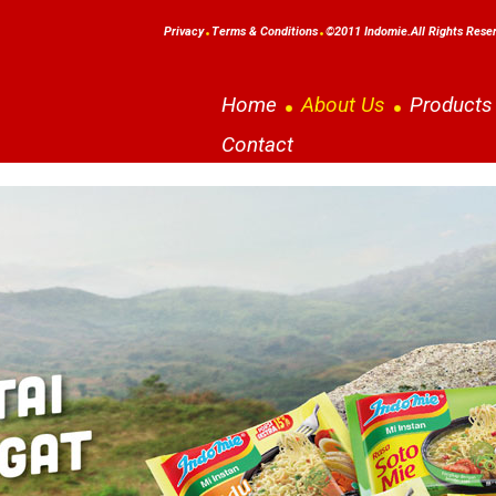
Privacy
Terms & Conditions
©2011 Indomie.All Rights Rese
Home
About Us
Products
Contact